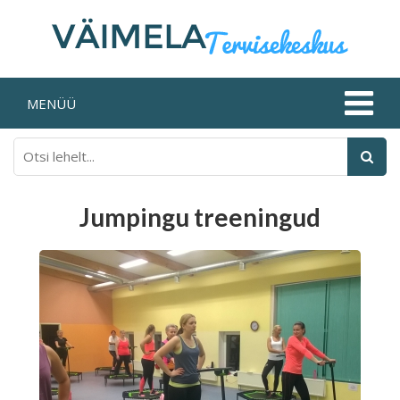
MENÜÜ
Jumpingu treeningud