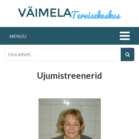
MENÜÜ
Ujumistreenerid