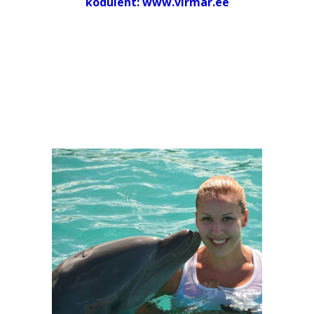
koduleht: www.virmar.ee