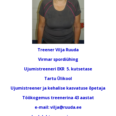
Treener Vilja Ruuda
Virmar spordiühing
Ujumistreeneri EKR 5. kutsetase
Tartu Ülikool
Ujumistreener ja kehalise kasvatuse õpetaja
Töökogemus treenerina 43 aastat
e-mail: vilja@ruuda.ee