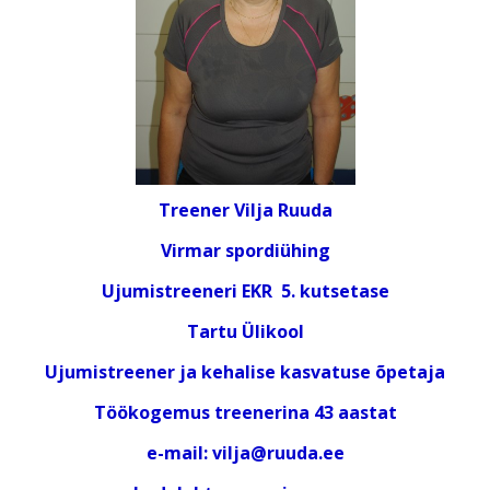
Treener Vilja Ruuda
Virmar spordiühing
Ujumistreeneri EKR 5. kutsetase
Tartu Ülikool
Ujumistreener ja kehalise kasvatuse õpetaja
Töökogemus treenerina 43 aastat
e-mail: vilja@ruuda.ee