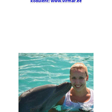
koduleht: www.virmar.ee