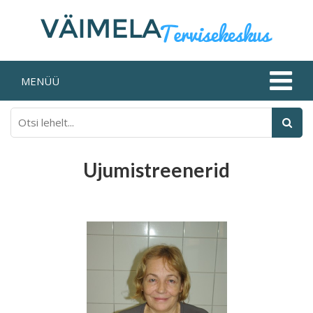
MENÜÜ
Ujumistreenerid